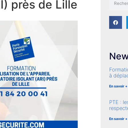
I) près de Lille
New
Formati
à dépla
En savoir +
PTE : le
respecte
En savoir +