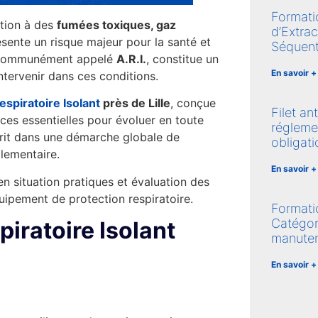
Format
tion à des
fumées toxiques, gaz
d’Extra
sente un risque majeur pour la santé et
Séquent
nt, communément appelé
A.R.I.
, constitue un
En savoir +
ntervenir dans ces conditions.
Respiratoire Isolant
près de Lille
, conçue
Filet an
ces essentielles pour évoluer en toute
régleme
crit dans une démarche globale de
obligat
lementaire.
En savoir +
 situation pratiques et évaluation des
uipement de protection respiratoire.
Format
Catégor
iratoire Isolant
manuten
En savoir +