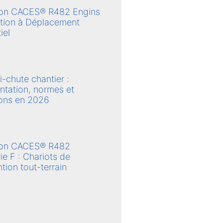
ion CACES® R482 Engins
ction à Déplacement
iel
ti-chute chantier :
ntation, normes et
ions en 2026
ion CACES® R482
ie F : Chariots de
tion tout-terrain