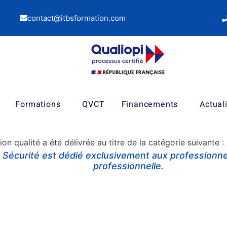
contact@itbsformation.com
Formations
QVCT
Financements
Actual
tion qualité a été délivrée au titre de la catégorie suivante 
n Sécurité
est dédié
exclusivement aux professionnel
professionnelle.
ont dispensées par des organismes de formation habilités par le réseau Assurance Maladie – Risques profe