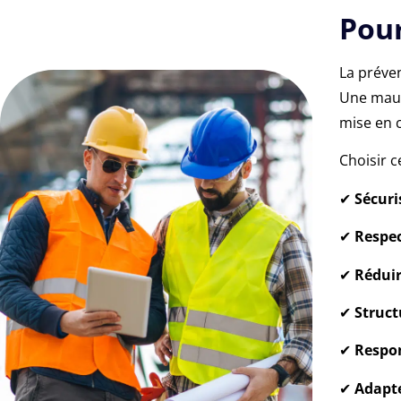
Pour
La préven
Une mauva
mise en c
Choisir c
✔
Sécuri
✔
Respec
✔
Réduir
✔
Struct
✔
Respon
✔
Adapte