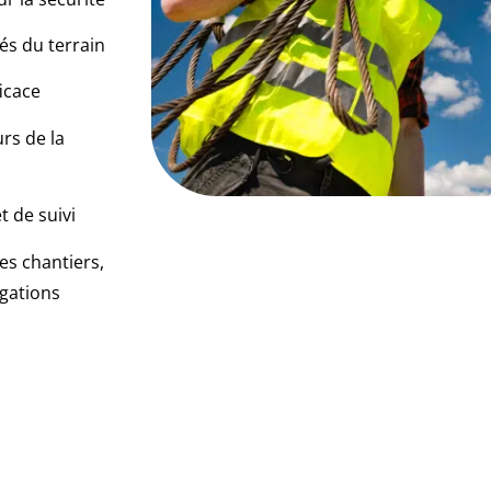
és du terrain
icace
urs de la
t de suivi
ses chantiers,
igations