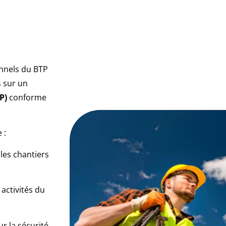
onnels du BTP
s sur un
P)
conforme
 :
 les chantiers
 activités du
ur la sécurité