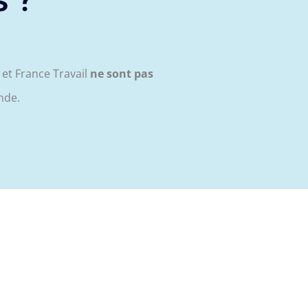
s ?
et France Travail
ne sont pas
nde.