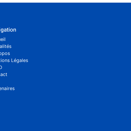
igation
eil
alités
opos
ions Légales
D
act
enaires