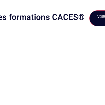
es formations CACES®
VOI