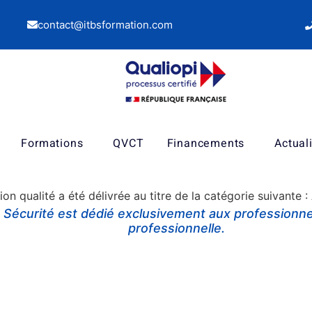
contact@itbsformation.com
Formations
QVCT
Financements
Actual
tion qualité a été délivrée au titre de la catégorie suivante 
n Sécurité
est dédié
exclusivement aux professionnel
professionnelle.
ont dispensées par des organismes de formation habilités par le réseau Assurance Maladie – Risques profe