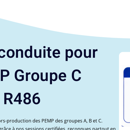
 conduite pour
P Groupe C
 R486
rs-production des PEMP des groupes A, B et C.
grâce à nos sessions certifiées, reconnues partout en